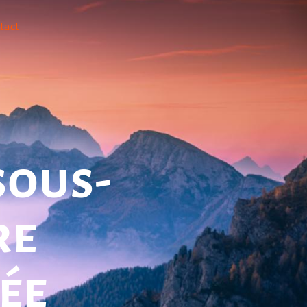
tact
sous-
re
ée