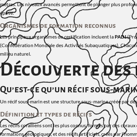
mètres. Les niveaux avancés permettent de plonger plus profond
épave.
Organismes de formation reconnus
Les principaux organismes de certification incluent la
PADI
(Prof
(Confédération Mondiale des Activités Subaquatiques). Chacun p
milieu naturel.
Découverte des 
Qu’est-ce qu’un récif sous-marin
Un récif sous-marin est une structure sous-marine créée par des 
Définition et types de récifs
Les récifs coralliens sont les plus connus, formés par des coraux 
formations géologiques, et des récifs artificiels, créés par l’hom