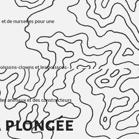
 et de nurseries pour une
poissons-clowns et les poissons-
is des animaux et des constructeurs
a plongée