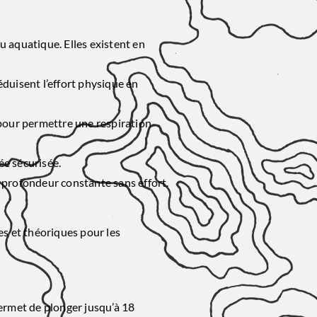
 aquatique. Elles existent en
éduisent l’effort physique en
 pour permettre une respiration
ée sécurisée.
e profondeur constante sans effort.
es et théoriques pour les
permet de plonger jusqu’à 18