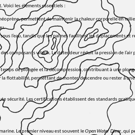
. Voici les éléments essentiels :
oprène, permettent de maintenir la chaleur corporelle en milieu
au.
ous l’eau, tandis que les palmes facilitent les déplacements et r
t des composants vitaux. Le détendeur réduit la pression de l’air
 le temps de plongée et la décompression, contribuant à une plong
r la flottabilité, permettant de monter, descendre ou rester à un
te sécurité. Les certifications établissent des standards pratiqu
-marine. Le premier niveau est souvent le
Open Water Diver
, qui 