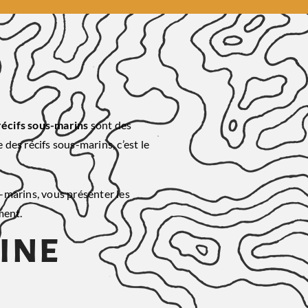
récifs sous-marins
sont des
des récifs sous-marins, c’est le
s-marins, vous présenter les
ment.
rine