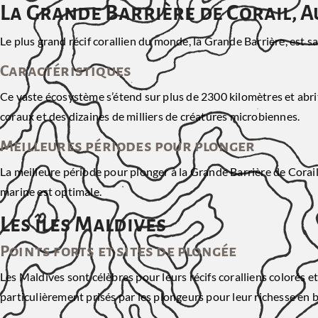
La Grande Barrière de Corail, A
Le plus grand récif corallien du monde, la Grande Barrière, est s
Caractéristiques
Ce vaste écosystème s’étend sur plus de 2300 kilomètres et abri
coraux et des dizaines de milliers de créatures microbiennes.
Meilleures périodes pour plonger
La meilleure période pour plonger à la Grande Barrière de Corail s’
marine est optimale.
Les îles Maldives
Points forts et sites de plongée
Les Maldives sont célèbres pour leurs récifs coralliens colorés 
particulièrement prisés par les plongeurs pour leur richesse en b