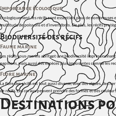
Importance écologique
Écologiquement, les récifs sont essentiels pour de nombreuses e
multitude de poissons et d’invertébrés. De plus, les récifs protèg
Biodiversité des récifs
Faune marine
Les récifs sous-marins abritent une biodiversité impressionnant
papillons, mais aussi des espèces plus imposantes comme les requi
Flore marine
La flore des récifs est tout aussi diverse, avec des algues, des 
de récifs. Les coraux peuvent prendre des formes et des couleurs 
Destinations po