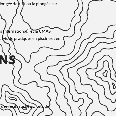
longée de nuit ou la plongée sur
 International), et la
CMAS
vis de pratiques en piscine et en
ins
des récifs rocheux, faits de