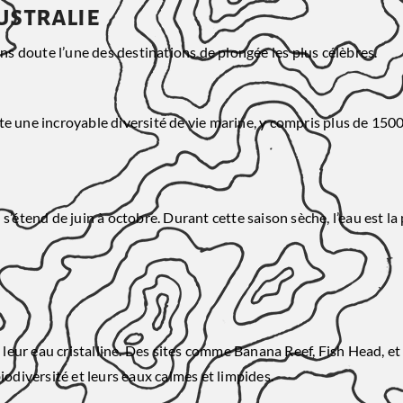
ustralie
ans doute l’une des destinations de plongée les plus célèbres.
te une incroyable diversité de vie marine, y compris plus de 150
étend de juin à octobre. Durant cette saison sèche, l’eau est la pl
et leur eau cristalline. Des sites comme Banana Reef, Fish Head, 
iodiversité et leurs eaux calmes et limpides.