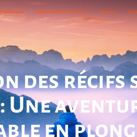
Martinique
Déplacement/Transport
Nature
Con
n des récifs 
: Une aventu
able en plong