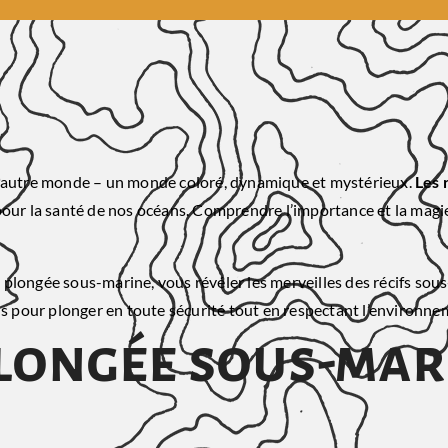
un autre monde – un monde coloré, dynamique et mystérieux.
Les 
our la santé de nos océans. Comprendre l’importance et la magie 
la plongée sous-marine, vous révéler les merveilles des récifs sou
ls pour plonger en toute sécurité tout en respectant l’environne
 plongée sous-ma