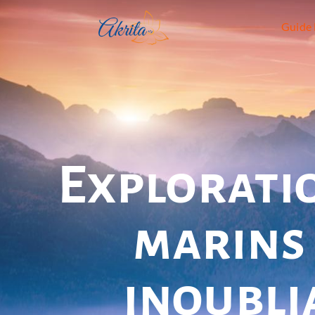
Guide 
Exploratio
marins 
inoubli