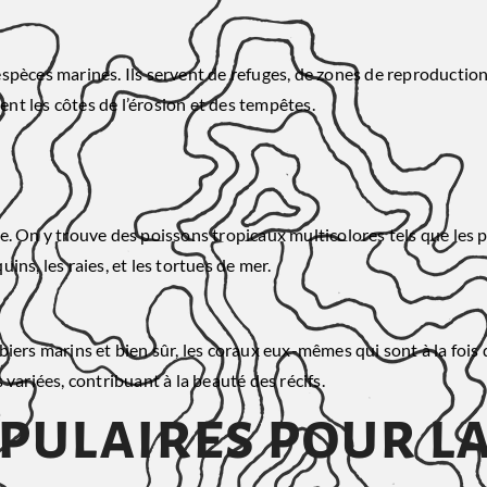
spèces marines. Ils servent de refuges, de zones de reproduction
ent les côtes de l’érosion et des tempêtes.
e. On y trouve des poissons tropicaux multicolores tels que les 
ns, les raies, et les tortues de mer.
herbiers marins et bien sûr, les coraux eux-mêmes qui sont à la fo
variées, contribuant à la beauté des récifs.
pulaires pour l