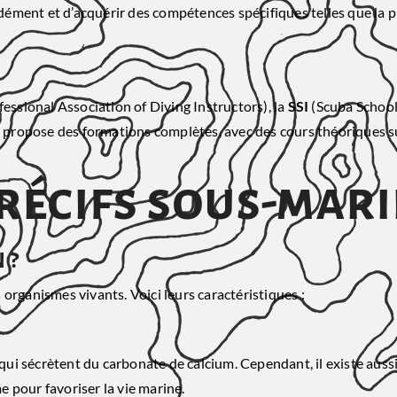
ément et d’acquérir des compétences spécifiques telles que la p
essional Association of Diving Instructors), la
SSI
(Scuba Schools
ropose des formations complètes, avec des cours théoriques sui
récifs sous-mar
 ?
organismes vivants. Voici leurs caractéristiques :
qui sécrètent du carbonate de calcium. Cependant, il existe aussi 
me pour favoriser la vie marine.