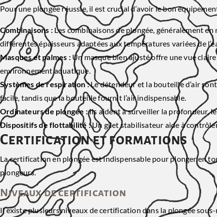
Pour une plongée réussie, il est crucial d’avoir le bon équipement
Combinaisons :
Les combinaisons de plongée, généralement en né
différentes épaisseurs adaptées aux températures variées de l’e
Masques et palmes :
Un masque bien ajusté offre une vue claire s
environnement aquatique.
Systèmes de respiration :
Le détendeur et la bouteille d’air son
facile, tandis que la bouteille fournit l’air indispensable.
Ordinateurs de plongée :
Ils aident à surveiller la profondeur,
Dispositifs de flottabilité :
Un gilet stabilisateur aide à contrôle
Certification et formations
La certification en plongée est indispensable pour plonger en tou
plongeurs.
Niveaux de certification
Il existe plusieurs niveaux de certification dans la plongée sous