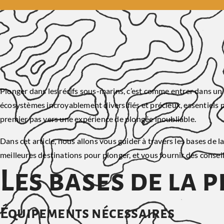
Plonger dans les récifs sous-marins, c’est comme entrer dans 
écosystèmes incroyablement diversifiés et précieux, essentiels p
premier pas vers une expérience de plongée inoubliable.
Dans cet article, nous allons vous guider à travers les bases de 
meilleures destinations pour plonger, et vous fournir des consei
Les bases de la
Équipements nécessaires