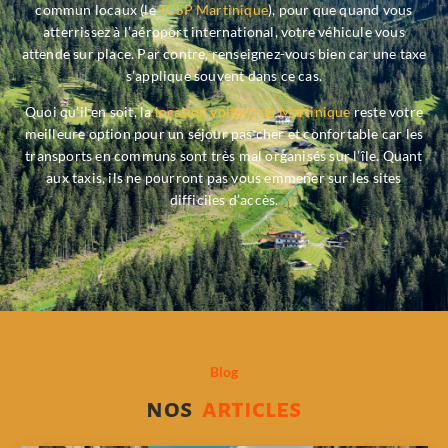
commun locaux (le
TCSP Martinique
), pour que quand vous
atterrissez à l’aéroport international, votre véhicule vous
attende sur place. Par contre, renseignez-vous bien car une taxe
s’applique souvent dans ce cas.
Quoi qu’il en soit, la
location voiture en Martinique
reste votre
meilleure option pour un séjour pas cher et confortable car les
transports en communs sont très mal organisés sur l’île. Quant
aux taxis, ils ne pourront pas vous emmener sur les sites
difficiles d’accès.
Blog
nos
articles