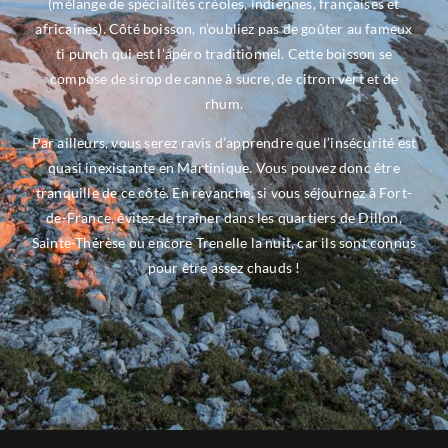
(mélange de spécialités créoles, indiennes, françaises et
africaines). Côté boisson, n’oubliez pas de goûter au fameux
ti punch qui est l’apéro traditionnel. Cette boisson se
compose de sirop de canne à sucre, de citron vert et de
rhum.
Par ailleurs, vous serez ravis d’apprendre que l’insécurité est
quasi inexistante en Martinique. Vous pouvez donc être
tranquille de ce côté. En revanche, si vous séjournez à Fort-
de-France, évitez de traîner dans les quartiers de Dillon,
Sainte-Thérèse ou encore Trenelle la nuit, car ils sont connus
pour être assez chauds !