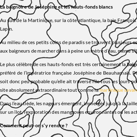
La baignoire de Joséphine et les hauts-fonds blancs
Au sud de la Martinique, sur la côte atlantique, la baie François
Lapin.
Au milieu de ces petits coins de paradis se trouvent plusieurs e
aux baigneurs de marcher dans à peine un mètre d’eau, même s’ils 
Le plus célèbre de ces hauts-fonds est très certainement la
baig
préféré de l’impératrice française Joséphine de Beauharnais. Peu
soit donc peu probable qu’elle ait traversé l’île tous les jours 
site absolument extraordinaire tout comme la
martinique savane
Dans l’eau tiède, les nageurs émergent, immergés jusqu’à la taille
sur un îlot, l’exploration des mangroves environnantes ou les a
Comment peut-on s’y rendre ?