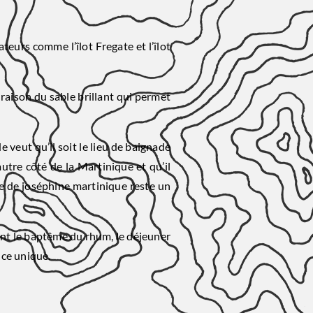
teurs comme l’îlot Fregate et l’îlot
 raison du sable brillant qui permet
 veut qu’il soit le lieu de baignade
autre côté de la Martinique et qu’il
ire de joséphine martinique reste un
dont le baptême du rhum, le déjeuner
nce unique.