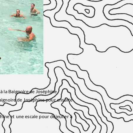
à la Baignoire de Joséphine
Baignoire de Joséphine pour ensuite
phine et une escale pour déjeuner à