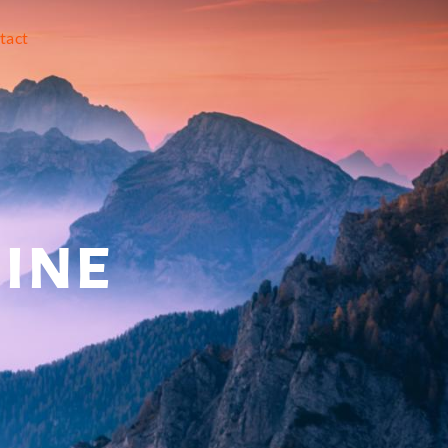
tact
hine