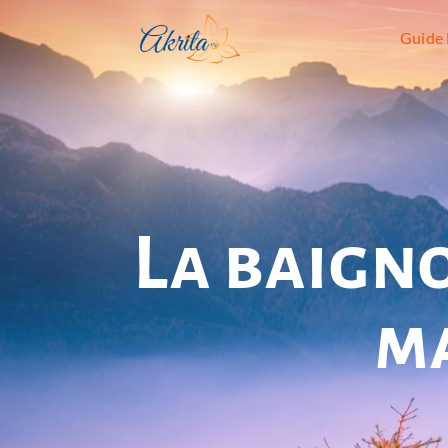
Guide 
La baigno
m