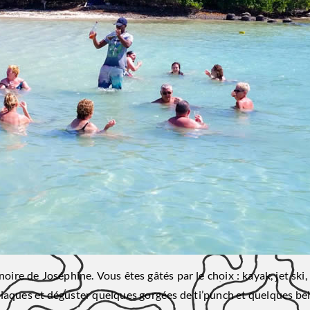
ire de Joséphine. Vous êtes gâtés par le choix : kayak, jet ski
siaques et déguster quelques gorgées de ti’punch et quelques be