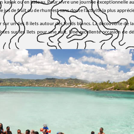
en kayak ou en bateau. Pour vivre une journée exceptionnelle au
 jus de fruit ou de rhum est sans doute l’activité la plus appréci
r sur un des 8 ilets autour des fonds blancs. La découverte de
tes sur les îlets pour une nuit. Une excellente occasion de dé