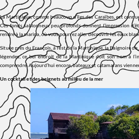
La Martinique, comme beaucoup d’îles des Caraïbes, est connue 
Ces fonds sablonneux peu profonds donnent l’impression d’êt
rendre à la marina, où vous pourrez aller découvrir les eaux blan
Située près du François, à l’est de la Martinique, la Baignoire de
légendes, ce bel endroit de la Martinique doit son nom à l’im
comprendre. Aujourd’hui encore, bateaux et catamarans viennent 
Un cocktail et des beignets au milieu de la mer