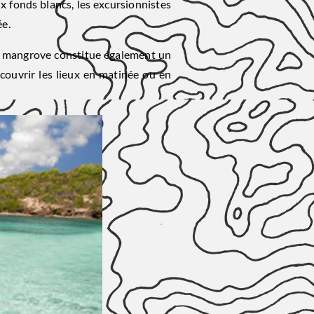
x fonds blancs, les excursionnistes
ée.
 la mangrove constitue également un
couvrir les lieux en matinée ou en