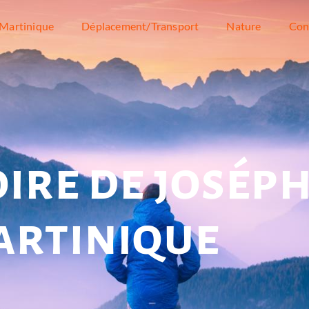
Martinique
Déplacement/Transport
Nature
Con
ire de josép
artinique