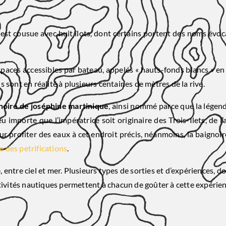
 est cousue avec huit îlots, dont certains portent des noms évoca
spaces accessibles par bateau, appelés « hauts-fonds blancs » en
sont en réalité à plusieurs centaines de mètres de la rive.
noire de joséphine martinique
, ainsi nommé parce que la légende
 importe que l’impératrice soit originaire des Trois-Ilets, de l’
pour profiter des eaux à cet endroit précis, néanmoins, la baigno
 des petrifications
.
, entre ciel et mer. Plusieurs types de sorties et d’expériences, 
ctivités nautiques permettent à chacun de goûter à cette expérie