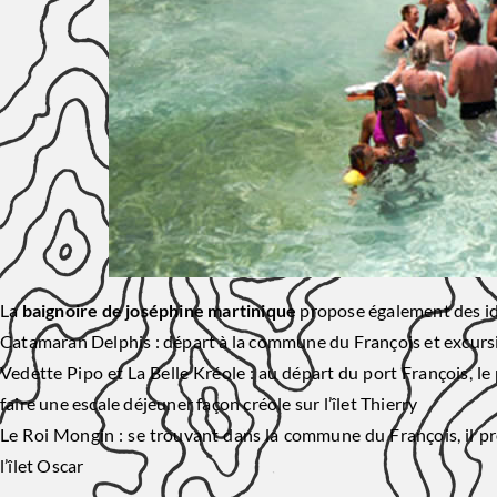
La
baignoire de joséphine martinique
propose également des id
Catamaran Delphis : départ à la commune du François et excursi
Vedette Pipo et La Belle Kréole : au départ du port François, 
faire une escale déjeuner façon créole sur l’îlet Thierry
Le Roi Mongin : se trouvant dans la commune du François, il pr
l’îlet Oscar