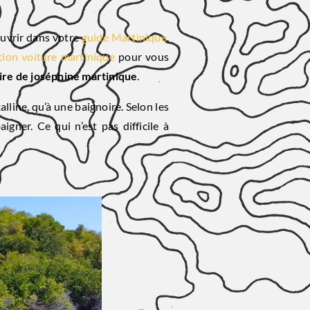
ouvrir dans votre
guide Martinique
.
tion voiture martinique
pour vous
ire de joséphine martinique
.
alline, qu’à une baignoire. Selon les
gner. Ce qui n’est pas difficile à