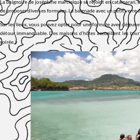
La baignoire de joséphine martinique se rejoint en catamaran, 
de proposer diverses formules. La baignade avec un petit verre de
Sur les lieux, vous pouvez opter pour une formule avec déjeune
détour immanquable. Des maisons d’hôtes accueillent les touris
soirée.