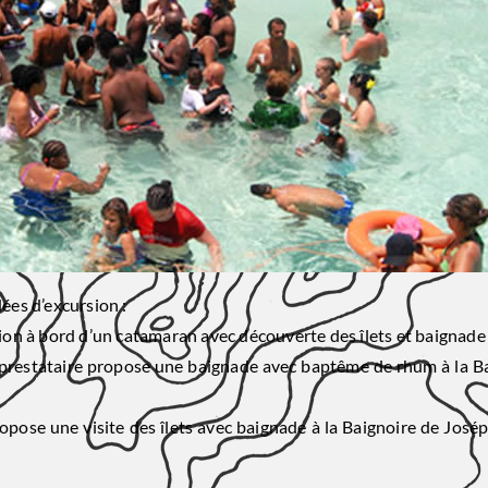
ées d’excursion :
on à bord d’un catamaran avec découverte des îlets et baignade 
le prestataire propose une baignade avec baptême de rhum à la 
opose une visite des îlets avec baignade à la Baignoire de José