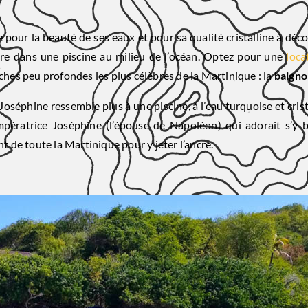
pour la beauté de ses eaux et pour sa qualité cristalline à déc
re dans une piscine au milieu de l’océan. Optez pour une
loca
ches peu profondes les plus célèbres de la Martinique : la
baigno
 Joséphine ressemble plus à une piscine, à l’eau turquoise et crist
pératrice Joséphine (l’épouse de Napoléon) qui adorait s’y bai
de toute la Martinique pour y jeter l’ancre.