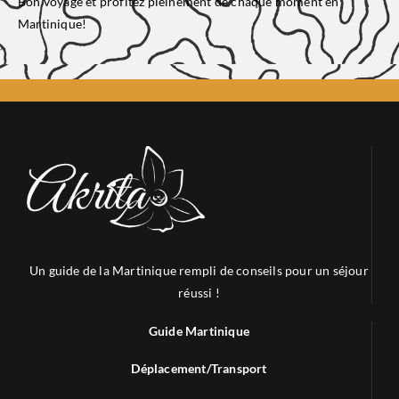
Bon voyage et profitez pleinement de chaque moment en
Martinique!
Un guide de la Martinique rempli de conseils pour un séjour
réussi !
Guide Martinique
Déplacement/Transport