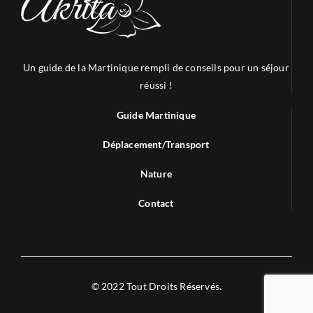
Un guide de la Martinique rempli de conseils pour un séjour
réussi !
Guide Martinique
Déplacement/Transport
Nature
Contact
© 2022 Tout Droits Réservés.