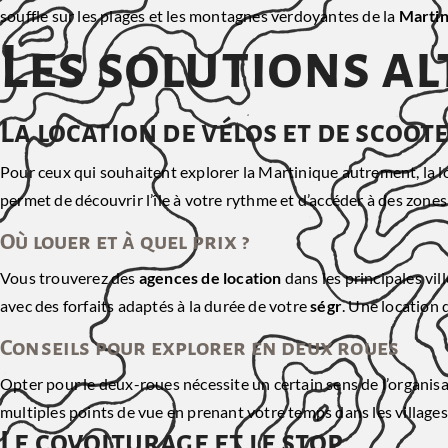
souffle sur les plages et les montagnes verdoyantes de la
Martin
Les solutions a
La location de vélos et de scoot
Pour ceux qui souhaitent explorer la Martinique autrement, la l
permet de découvrir l’île à votre rythme et d’accéder à des zones
Où louer et à quel prix ?
Vous trouverez des
agences de location
dans les principales vi
avec des forfaits adaptés à la durée de votre
ségr
. Une location 
Conseils pour explorer en deux roues
Opter pour le deux-roues nécessite un certain sens de l’organisa
multiples points de vue en prenant votre temps dans les villages 
Le covoiturage et le stop