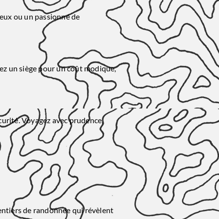
ieux ou un passionné de
vez un siège pour un coût modique,
curité. Voyagez avec prudence,
sentiers de randonnée qui révèlent