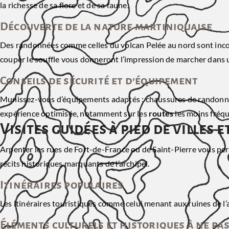
la richesse de sa flore et de sa faune.
Découverte de la nature martiniquaise
Des randonnées comme celles du volcan Pelée au nord sont incont
couper le souffle vous donneront l’impression de marcher dans
Conseils de sécurité et d’équipement
Munissez-vous d’équipements adaptés : chaussures de randonnée
expérience optimisée, notamment sur les
routes
les moins fréq
Visites guidées à pied de villes e
Arpenter les rues de Fort-de-France ou de Saint-Pierre vous perm
récits historiques marquants de l’archipel.
Itinéraires populaires
Les itinéraires touristiques comme celui menant aux ruines de l’
Éléments culturels et historiques à ne p