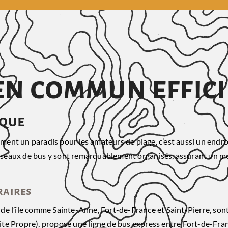
en commun effic
ique
lement un paradis pour les amateurs de plage, c’est aussi un end
s réseaux de bus y sont remarquablement organisés, assurant un 
raires
es de l’île comme Sainte-Anne, Fort-de-France et Saint-Pierre, s
 Site Propre), propose une ligne de bus express entre Fort-de-Fra