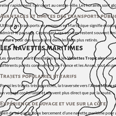
relier rapidement l’aéroport au centre-ville. Les horaires sont g
Avantages et limites des transports publi
Utiliser les transports en commun en Martinique signifie écono
admirer le paysage. Cependant, ces services restent souvent limi
voiture
pour des excursions dans les
îlets
plus retirés.
Les navettes maritimes
Les navettes maritimes telles que les
Vedettes Tropicales
sont u
différents points comme Fort-de-France et les Anses, tout en pro
Trajets populaires et tarifs
Parmi les trajets très appréciés, la traversée vers l’
Anse Mitan
e
un voyage confortable et souvent plus direct que par la route.
Expérience de voyage et vue sur la côte
Rien de tel que le doux bercement d’une navette maritime pour a