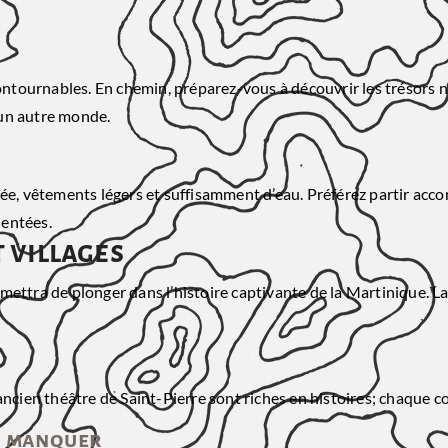
ournables. En chemin, préparez-vous à découvrir les trésors nat
 un autre monde.
, vêtements légers et suffisamment d’eau. Préférez partir acc
uentées.
t villages
ettra de plonger dans l’histoire captivante de la Martinique. La
ancien théâtre de Saint-Pierre sont riches en histoires; chaque c
as manquer