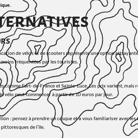
ique
.
lternatives
ers
ocation de vélos et de scooters représente une option attrayante
 moins fréquentées par les touristes.
lles comme Fort-de-France et Sainte-Luce. Les prix varient, mais
de vélo peut commencer à partir de 10 euros par jour.
tion : pensez à prendre un casque et à vous familiariser avec les
pittoresques de l’île.