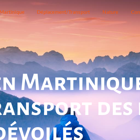
Martinique
Déplacement/Transport
Nature
Con
n Martinique 
ransport des
dévoilés