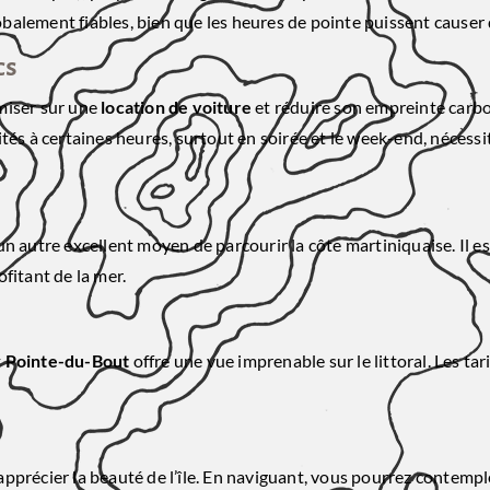
lobalement fiables, bien que les heures de pointe puissent causer 
cs
miser sur une
location de voiture
et réduire son empreinte carbo
tés à certaines heures, surtout en soirée et le week-end, nécessi
n autre excellent moyen de parcourir la côte martiniquaise. Il es
fitant de la mer.
t
Pointe-du-Bout
offre une vue imprenable sur le littoral. Les ta
pprécier la beauté de l’île. En naviguant, vous pourrez contemp