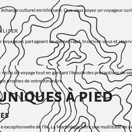
 échange culturel enrichissant. Que vous soyez un voyageur cur
iliser
e voyageurs partageant un même trajet. Inscrivez-vous et réser
 récits de voyage tout en gardant l’écoute des précautions de sé
os proches de votre itinéraire.
uniques à pied
res
e exceptionnelle de l’île. La Martinique offre une multitude de 