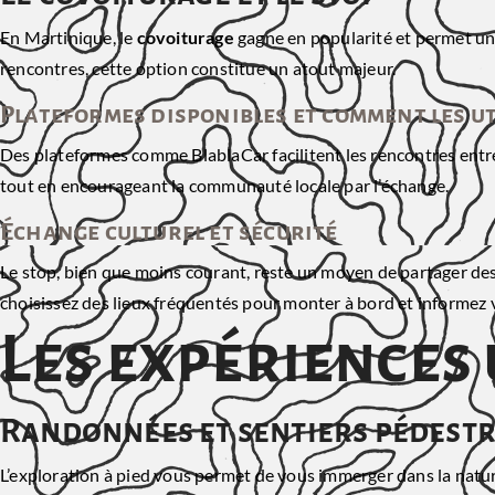
En Martinique, le
covoiturage
gagne en popularité et permet un
rencontres, cette option constitue un atout majeur.
Plateformes disponibles et comment les ut
Des plateformes comme BlablaCar facilitent les rencontres entr
tout en encourageant la communauté locale par l’échange.
Échange culturel et sécurité
Le stop, bien que moins courant, reste un moyen de partager des
choisissez des lieux fréquentés pour monter à bord et informez v
Les expériences 
Randonnées et sentiers pédest
L’exploration à pied vous permet de vous immerger dans la natur