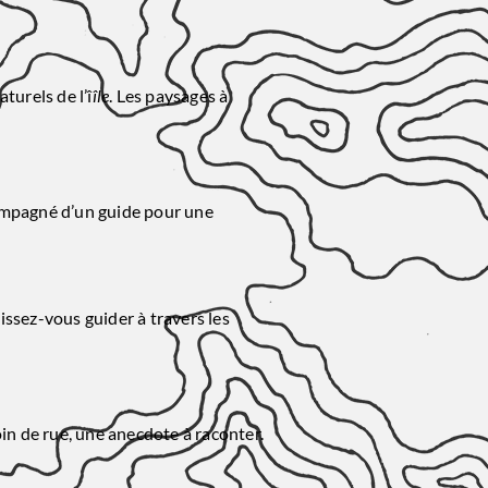
urels de l’î
île
. Les paysages à
ompagné d’un guide pour une
issez-vous guider à travers les
oin de rue, une anecdote à raconter.