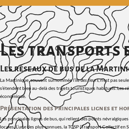
Les transports 
Les réseaux de bus de la Martin
La Martinique, souvent surnommée l’
île des fleurs
, n’est pas seu
s’étendent bien au-delà des trajets touristiques habituels. Le
économique.
Présentation des principales lignes et ho
Les principales lignes de bus, qui relient des points névralgiqu
locales. L’une des plus connues, la TCSP (Transport Collectif en