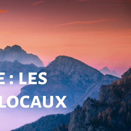
tact
: les
 locaux