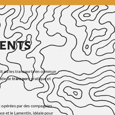
ients
roit où les transports en commun
mode de
transport
pratique et
ont opérées par des compagnies
nce et le Lamentin, idéale pour