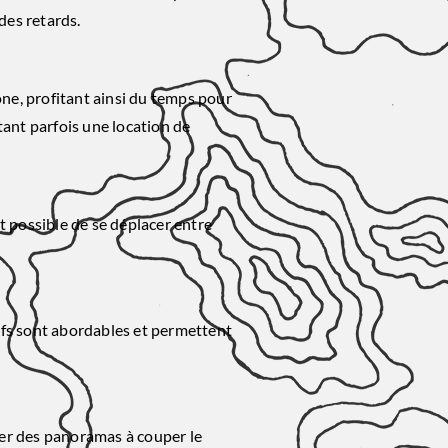
des retards.
ne, profitant ainsi du temps pour
tant parfois une location de
t possible de se déplacer entre
rifs sont abordables et permettent
ler des panoramas à couper le