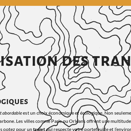
lisation des tra
ogiques
rt abordable
est un choix économique et écologique. Non seulemen
arbone. Les villes comme Paris ou Orléans offrent une multitude
us optez pour un
trajet
qui respecte votre portefeuille et l’enviro