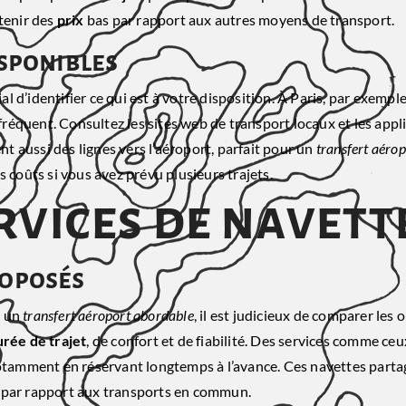
tenir des
prix
bas par rapport aux autres moyens de transport.
isponibles
al d’identifier ce qui est à votre disposition. À Paris, par exemple
t fréquent. Consultez les sites web de transport locaux et les app
nt aussi des lignes vers l’aéroport, parfait pour un
transfert aéro
 coûts si vous avez prévu plusieurs trajets.
rvices de navett
roposés
r un
transfert aéroport abordable
, il est judicieux de comparer les
urée de trajet
, de confort et de fiabilité. Des services comme ce
 notamment en réservant longtemps à l’avance. Ces navettes part
e par rapport aux transports en commun.