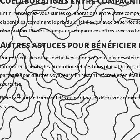
Collaborations entre compagnie
Enfin, renseignez-vous sur les collaborations entre votre compag
disponibles, combinant le prix du billet d’avion avec un
service
de
réservation
. Prenez le temps de comparer ces offres avec vos be
Autres astuces pour bénéficier 
Pour obtenir des offres exclusives, abonnez-vous aux newsletter
informé en priorité des promotions et des bons plans. De plus, n
partagées par d’autres voyageurs. En restant informé et en étan
abordable
.
Réservez votre transfert
dès aujourd’hui et découvrez comme
visitez.