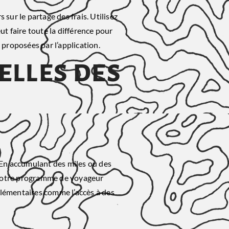
 sur le partage des frais. Utilisez
t faire toute la différence pour
 proposées par l’application.
elles des
 En accumulant des miles ou des
de votre programme de voyageur
lémentaires comme l’accès à des