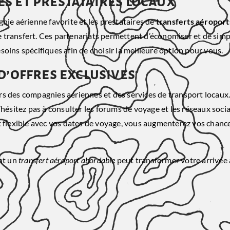
s et prestataires locaux
nie aérienne favorite et les prestataires de
transferts aéroport
 transfert. Ces partenariats permettent d’économiser et de simp
soins spécifiques afin de choisir la meilleure option pour vous.
d’offres exclusives
s des compagnies aériennes et des services de transport locaux.
’hésitez pas à consulter les forums de voyage et les réseaux soc
t flexible avec vos dates de voyage, vous augmenterez vos chance
nt un
transfert aéroport abordable
peut transformer votre arrivée