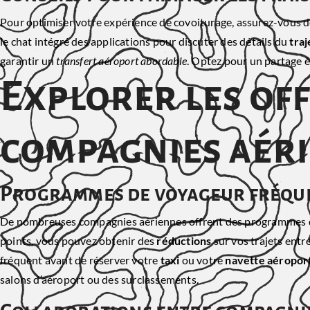
Pour optimiser votre expérience de covoiturage, assurez-vous
le chat intégré des applications pour discuter des détails du
traj
garantir un
transfert aéroport abordable
. Optez pour un partage é
Explorer les of
compagnies aér
Programmes de voyageur fréque
De nombreuses compagnies aériennes offrent des programmes de
points, vous pouvez obtenir des
réductions
sur vos trajets entr
fréquent avant de réserver votre
taxi
ou votre
navette aéropor
salons d’aéroport ou des surclassements.