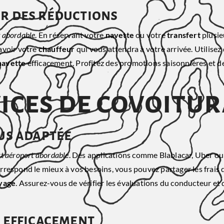
ir des réductions
t abordable
. En réservant votre
navette
ou votre
transfert
plusie
’avoir votre
chauffeur
qui vous attendra à votre arrivée. Utilise
navette
efficacement. Profitez des promotions saisonnières et de
vices de covoitu
lus adaptée
rt aéroport abordable
. Des applications comme Blablacar, Uber ou e
correspond le mieux à vos besoins, vous pouvez partager les frais
yage
. Assurez-vous de vérifier les évaluations du conducteur et
s efficacement