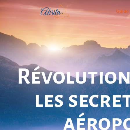
Guide 
Révolution
les secre
aérop