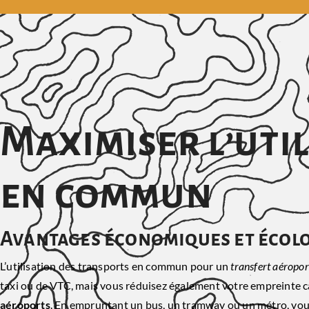
Maximiser l’uti
en commun
Avantages économiques et écol
L’utilisation des transports en commun pour un
transfert aéropo
taxi ou de VTC, mais vous réduisez également votre empreinte c
aéroports
. En empruntant un bus, un tramway ou un métro, vo