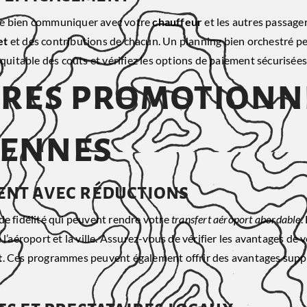
 de bien communiquer avec votre
chauffeur
et les autres passagers
et
et des contributions de chacun. Un planning bien orchestré peu
quitable des coûts et vérifiez les options de paiement sécurisées
fres promotionn
iennes
nt avec réductions
 fidélité qui peuvent rendre votre
transfert aéroport abordable
.
e l’aéroport et la ville. Assurez-vous de vérifier les avantages 
t
. Ces programmes peuvent également offrir des avantages supp