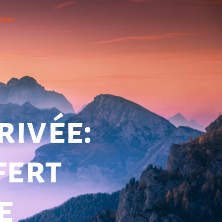
tact
rivée:
fert
e