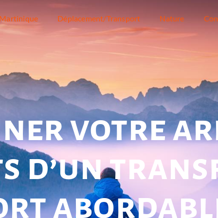
Martinique
Déplacement/Transport
Nature
Con
ner votre ar
ts d’un trans
ort abordabl