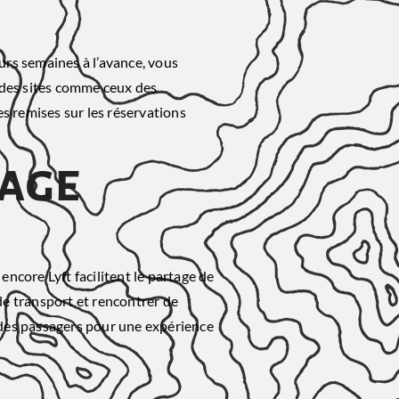
urs semaines à l’avance, vous
z des sites comme ceux des
s remises sur les réservations
rage
ncore Lyft facilitent le partage de
 de transport et rencontrer de
 des passagers pour une expérience