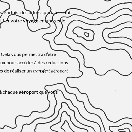
s
. Parfois, des offres spéciales sont
lifier votre
voyage
en une seule
 Cela vous permettra d’être
iaux pour accéder à des réductions
s de réaliser un
transfert aéroport
 à chaque
aéroport
que vous