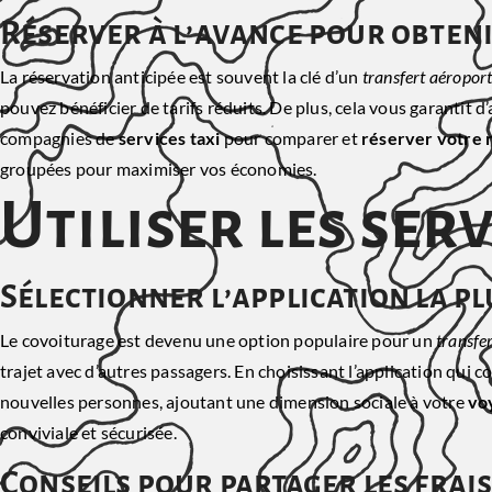
Réserver à l’avance pour obten
La réservation anticipée est souvent la clé d’un
transfert aéropor
pouvez bénéficier de tarifs réduits. De plus, cela vous garantit d
compagnies de
services taxi
pour comparer et
réserver votre 
groupées pour maximiser vos économies.
Utiliser les ser
Sélectionner l’application la p
Le covoiturage est devenu une option populaire pour un
transfe
trajet avec d’autres passagers. En choisissant l’application qui 
nouvelles personnes, ajoutant une dimension sociale à votre
vo
conviviale et sécurisée.
Conseils pour partager les frai