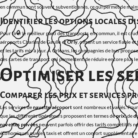
en commun sont souvent subventionnés, ce qui permet de main
Identifier les options locales d
Pour tirer le meilleur parti des transports en commun, il est cruci
aéroports Charles de Gaulle et
Orly
, offrant un service fiable e
et les tarifs mis à jour. À Orléans, les compagnies de bus propose
des cartes de transport qui permettent de réduire encore plus les
Optimiser les se
Comparer les prix et services p
Les services de
navette aéroport
sont nombreux et variés. Pou
que les différents opérateurs proposent en termes de
prix
, de
d
navettes privées
peuvent parfois offrir des tarifs compétitifs
économiques que les taxis et offrent un confort supplémentair