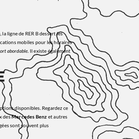
, la ligne de RER B dessert les
lications mobiles pour les horaires
port abordable
. Il existe également
e
 options disponibles. Regardez ce
ux des
Mercedes Benz
et autres
agées sont souvent plus